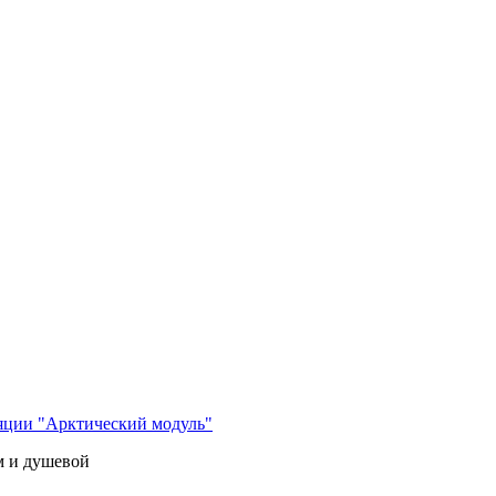
яции "Арктический модуль"
м и душевой