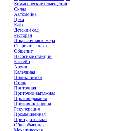
Коммерческие помещения
Склад
Автомойка
Цеха
Кафе
Детский сад
Ресторан
Покрасочная камера
Сварочные цеха
Общепит
Насосные станции
Бассейн
Архив
Кальянная
Поликлиника
Отель
Приточная
Приточно-вытяжная
Противодымная
Противопожарная
Рекуперация
Промышленная
Принудительная
Общеобменная
Механическая