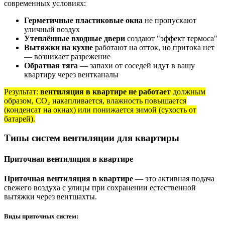
современных условиях:
Герметичные пластиковые окна
не пропускают
уличный воздух
Утеплённые входные двери
создают "эффект термоса"
Вытяжки на кухне
работают на отток, но притока нет
— возникает разрежение
Обратная тяга
— запахи от соседей идут в вашу
квартиру через вентканалы
Результат:
вентиляция в квартире не работает
должным
образом, CO₂ накапливается, влажность повышается
(конденсат на окнах) или понижается зимой (сухость от
батарей).
Типы систем вентиляции для квартиры
Приточная вентиляция в квартире
Приточная вентиляция в квартире
— это активная подача
свежего воздуха с улицы при сохранении естественной
вытяжки через вентшахты.
Виды приточных систем: