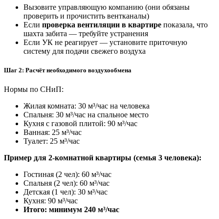
Вызовите управляющую компанию (они обязаны
проверить и прочистить вентканалы)
Если
проверка вентиляции в квартире
показала, что
шахта забита — требуйте устранения
Если УК не реагирует — установите приточную
систему для подачи свежего воздуха
Шаг 2: Расчёт необходимого воздухообмена
Нормы по СНиП:
Жилая комната:
30 м³/час
на человека
Спальня:
30 м³/час
на спальное место
Кухня с газовой плитой:
90 м³/час
Ванная:
25 м³/час
Туалет:
25 м³/час
Пример для 2-комнатной квартиры (семья 3 человека):
Гостиная (2 чел):
60 м³/час
Спальня (2 чел):
60 м³/час
Детская (1 чел):
30 м³/час
Кухня:
90 м³/час
Итого: минимум
240 м³/час