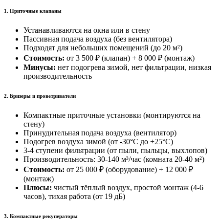
1. Приточные клапаны
Устанавливаются на окна или в стену
Пассивная подача воздуха (без вентилятора)
Подходят для небольших помещений (до
20 м²
)
Стоимость:
от
3 500
₽
(клапан) +
8 000 ₽
(монтаж)
Минусы:
нет подогрева зимой, нет фильтрации, низкая
производительность
2. Бризеры и проветриватели
Компактные приточные установки (монтируются на
стену)
Принудительная подача воздуха (вентилятор)
Подогрев воздуха зимой (от
-30°C
до
+25°C
)
3-4 ступени фильтрации (от пыли, пыльцы, выхлопов)
Производительность:
30-140 м³/час
(комната
20-40 м²
)
Стоимость:
от
25 000
₽
(оборудование) +
12 000 ₽
(монтаж)
Плюсы:
чистый тёплый воздух, простой монтаж (
4-6
часов
), тихая работа (от
19 дБ
)
3. Компактные рекуператоры