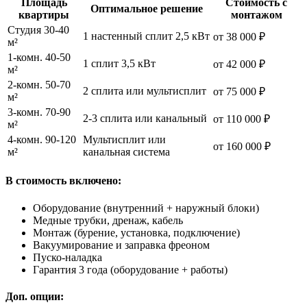
Площадь
Стоимость с
Оптимальное решение
квартиры
монтажом
Студия 30-40
1 настенный сплит 2,5 кВт
от 38 000 ₽
м²
1-комн. 40-50
1 сплит 3,5 кВт
от 42 000 ₽
м²
2-комн. 50-70
2 сплита или мультисплит
от 75 000 ₽
м²
3-комн. 70-90
2-3 сплита или канальный
от 110 000 ₽
м²
4-комн. 90-120
Мультисплит или
от 160 000 ₽
м²
канальная система
В стоимость включено:
Оборудование (внутренний + наружный блоки)
Медные трубки, дренаж, кабель
Монтаж (бурение, установка, подключение)
Вакуумирование и заправка фреоном
Пуско-наладка
Гарантия 3 года (оборудование + работы)
Доп. опции: