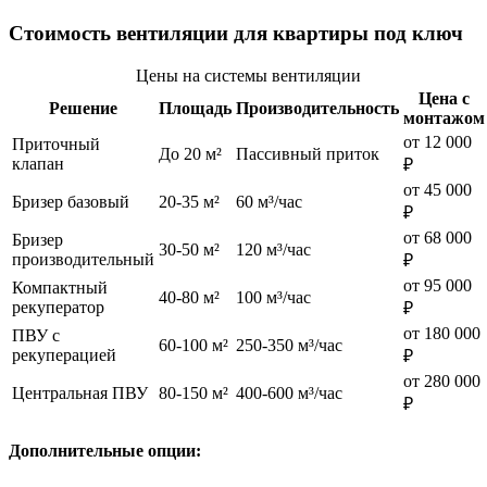
Стоимость вентиляции для квартиры под ключ
Цены на системы вентиляции
Цена с
Решение
Площадь
Производительность
монтажом
от 12 000
Приточный
До 20 м²
Пассивный приток
клапан
₽
от 45 000
Бризер базовый
20-35 м²
60 м³/час
₽
от 68 000
Бризер
30-50 м²
120 м³/час
производительный
₽
от 95 000
Компактный
40-80 м²
100 м³/час
рекуператор
₽
от 180 000
ПВУ с
60-100 м²
250-350 м³/час
рекуперацией
₽
от 280 000
Центральная ПВУ
80-150 м²
400-600 м³/час
₽
Дополнительные опции: