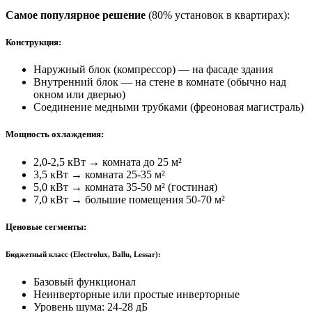
Самое популярное решение
(80% установок в квартирах):
Конструкция:
Наружный блок (компрессор) — на фасаде здания
Внутренний блок — на стене в комнате (обычно над
окном или дверью)
Соединение медными трубками (фреоновая магистраль)
Мощность охлаждения:
2,0-2,5 кВт
→ комната до
25 м²
3,5 кВт
→ комната
25-35 м²
5,0 кВт
→ комната
35-50 м²
(гостиная)
7,0 кВт
→ большие помещения
50-70 м²
Ценовые сегменты:
Бюджетный класс
(Electrolux, Ballu, Lessar):
Базовый функционал
Неинверторные или простые инверторные
Уровень шума:
24-28 дБ