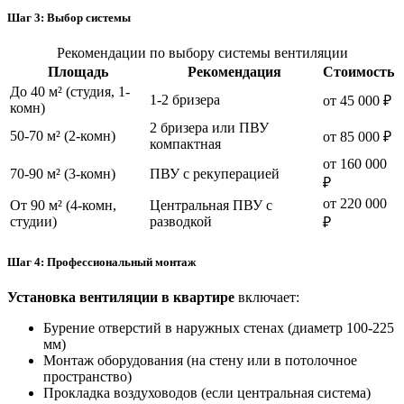
Шаг 3: Выбор системы
Рекомендации по выбору системы вентиляции
Площадь
Рекомендация
Стоимость
До 40 м² (студия, 1-
1-2 бризера
от 45 000 ₽
комн)
2 бризера или ПВУ
50-70 м² (2-комн)
от 85 000 ₽
компактная
от 160 000
70-90 м² (3-комн)
ПВУ с рекуперацией
₽
от 220 000
От 90 м² (4-комн,
Центральная ПВУ с
студии)
разводкой
₽
Шаг 4: Профессиональный монтаж
Установка вентиляции в квартире
включает:
Бурение отверстий в наружных стенах (диаметр
100-225
мм
)
Монтаж оборудования (на стену или в потолочное
пространство)
Прокладка воздуховодов (если центральная система)