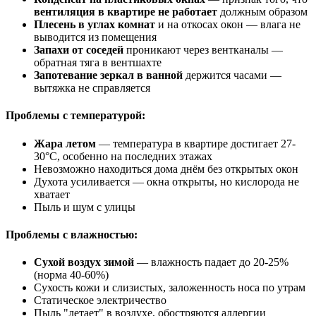
вентиляция в квартире не работает
должным образом
Плесень в углах комнат
и на откосах окон — влага не
выводится из помещения
Запахи от соседей
проникают через вентканалы —
обратная тяга в вентшахте
Запотевание зеркал в ванной
держится часами —
вытяжка не справляется
Проблемы с температурой:
Жара летом
— температура в квартире достигает
27
-
30°C
, особенно на последних этажах
Невозможно находиться дома днём без открытых окон
Духота усиливается — окна открыты, но кислорода не
хватает
Пыль и шум с улицы
Проблемы с влажностью:
Сухой воздух зимой
— влажность падает до
20-25%
(норма
40-60%
)
Сухость кожи и слизистых, заложенность носа по утрам
Статическое электричество
Пыль "летает" в воздухе, обостряются аллергии