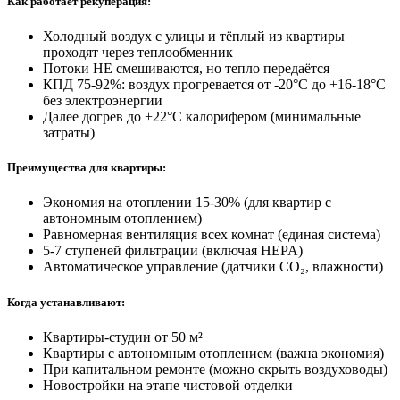
Как работает рекуперация:
Холодный воздух с улицы и тёплый из квартиры
проходят через теплообменник
Потоки НЕ смешиваются, но тепло передаётся
КПД
75-92%
: воздух прогревается от
-20°C
до
+16-18°C
без электроэнергии
Далее догрев до
+22°C
калорифером (минимальные
затраты)
Преимущества для квартиры:
Экономия на отоплении
15-30%
(для квартир с
автономным отоплением)
Равномерная вентиляция всех комнат (единая система)
5-7 ступеней фильтрации (включая HEPA)
Автоматическое управление (датчики CO₂, влажности)
Когда устанавливают:
Квартиры-студии от
50 м²
Квартиры с автономным отоплением (важна экономия)
При капитальном ремонте (можно скрыть воздуховоды)
Новостройки на этапе чистовой отделки