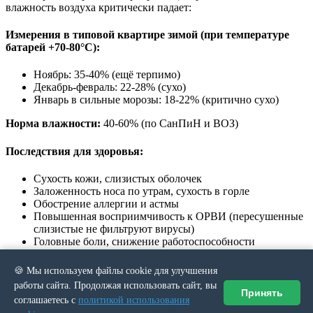
влажность воздуха критически падает:
Измерения в типовой квартире зимой (при температуре
батарей +70-80°C):
Ноябрь:
35-40%
(ещё терпимо)
Декабрь-февраль:
22-28%
(сухо)
Январь в сильные морозы:
18-22%
(критично сухо)
Норма влажности:
40-60%
(по СанПиН и ВОЗ)
Последствия для здоровья:
Сухость кожи, слизистых оболочек
Заложенность носа по утрам, сухость в горле
Обострение аллергии и астмы
Повышенная восприимчивость к ОРВИ (пересушенные
слизистые не фильтруют вирусы)
Головные боли, снижение работоспособности
Последствия для интерьера:
🍪 Мы используем файлы cookie для улучшения
работы сайта. Продолжая использовать сайт, вы
Принять
Растрескивание паркета и массивной доски (щели до
2-3
соглашаетесь с
политикой использования
мм
)